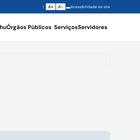
A+
A-
Acessibilidade do site
ahu
Órgãos Públicos
Serviços
Servidores