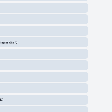
minam dia 5
IO