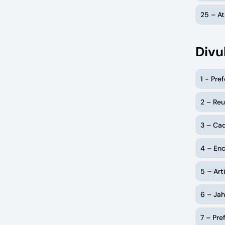
25 – At
Divu
1 - Pre
2 – Re
3 – Cad
4 – En
5 – Art
6 – Jah
7 – Pre