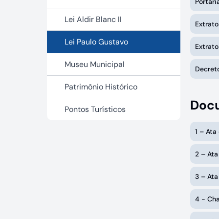
Portari
Lei Aldir Blanc II
Extrat
Lei Paulo Gustavo
Extrat
Museu Municipal
Decret
Patrimônio Histórico
Docu
Pontos Turísticos
1 – Ata
2 – Ata
3 – Ata
4 - Ch