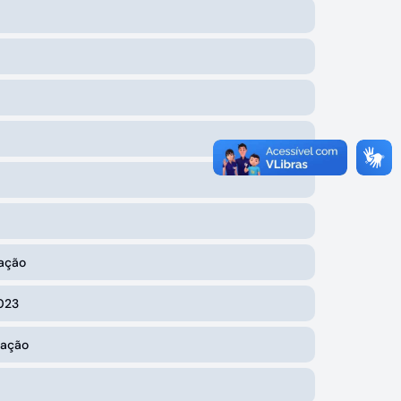
tação
023
tação