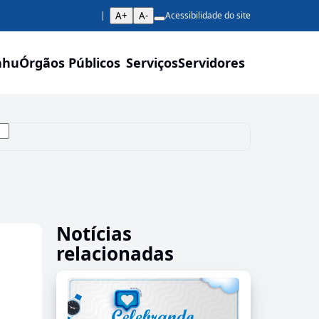
A+
A-
Acessibilidade do site
ahu
Órgãos Públicos
Serviços
Servidores
Notícias
relacionadas