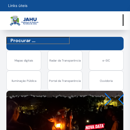
Links úteis
Mapas digitais
Radar da Transparência
e-SIC
Iluminação Pública
Portal da Transparência
Ouvidoria