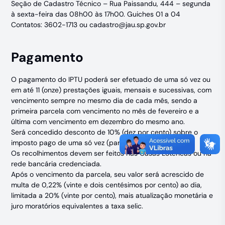
Seção de Cadastro Técnico – Rua Paissandu, 444 – segunda
à sexta-feira das 08h00 às 17h00. Guiches 01 a 04
Contatos: 3602-1713 ou
cadastro@jau.sp.gov.br
Pagamento
O pagamento do IPTU poderá ser efetuado de uma só vez ou
em até 11 (onze) prestações iguais, mensais e sucessivas, com
vencimento sempre no mesmo dia de cada mês, sendo a
primeira parcela com vencimento no mês de fevereiro e a
última com vencimento em dezembro do mesmo ano.
Será concedido desconto de 10% (dez por cento) sobre o
imposto pago de uma só vez (parcela única).
Os recolhimentos devem ser feitos nas Casas Lotéricas ou na
rede bancária credenciada.
Após o vencimento da parcela, seu valor será acrescido de
multa de 0,22% (vinte e dois centésimos por cento) ao dia,
limitada a 20% (vinte por cento), mais atualização monetária e
juro moratórios equivalentes a taxa selic.