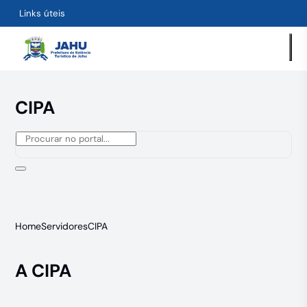
Links úteis
CIPA
Home
Servidores
CIPA
A CIPA