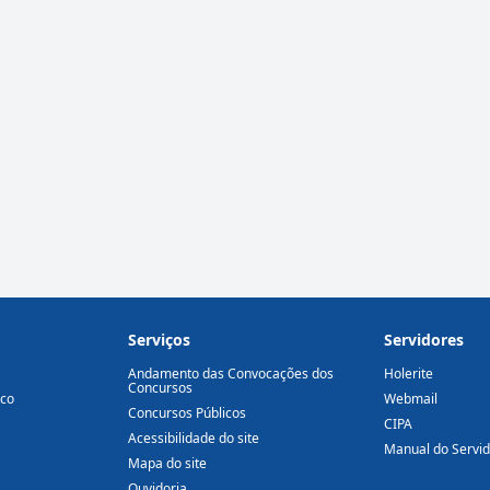
Serviços
Servidores
Andamento das Convocações dos
Holerite
Concursos
ico
Webmail
Concursos Públicos
CIPA
Acessibilidade do site
Manual do Servi
Mapa do site
Ouvidoria