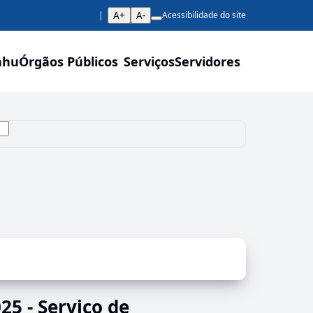
A+
A-
Acessibilidade do site
ahu
Órgãos Públicos
Serviços
Servidores
5 - Serviço de