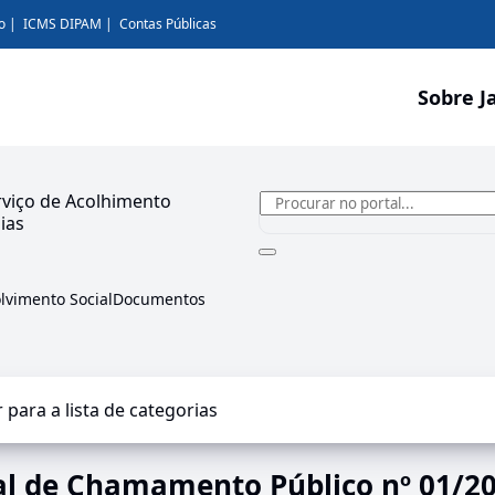
o
ICMS DIPAM
Contas Públicas
Sobre J
rviço de Acolhimento
ias
lvimento Social
Documentos
r para a lista de categorias
al de Chamamento Público nº 01/202