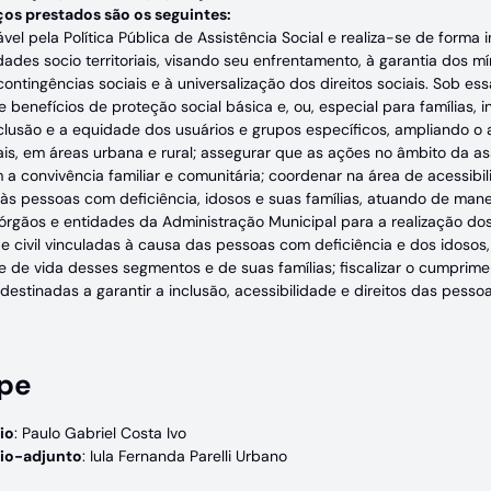
ços prestados são os seguintes:
el pela Política Pública de Assistência Social e realiza-se de forma i
dades socio territoriais, visando seu enfrentamento, à garantia dos 
ontingências sociais e à universalização dos direitos sociais. Sob ess
e benefícios de proteção social básica e, ou, especial para famílias, 
clusão e a equidade dos usuários e grupos específicos, ampliando o 
ais, em áreas urbana e rural; assegurar que as ações no âmbito da ass
 a convivência familiar e comunitária; coordenar na área de acessi
s às pessoas com deficiência, idosos e suas famílias, atuando de ma
 órgãos e entidades da Administração Municipal para a realização do
e civil vinculadas à causa das pessoas com deficiência e dos idosos,
e de vida desses segmentos e de suas famílias; fiscalizar o cumprime
destinadas a garantir a inclusão, acessibilidade e direitos das pesso
pe
io
: Paulo Gabriel Costa Ivo
rio-adjunto
: Iula Fernanda Parelli Urbano