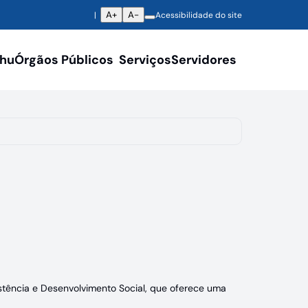
A+
A-
Acessibilidade do site
ahu
Órgãos Públicos
Serviços
Servidores
istência e Desenvolvimento Social, que oferece uma