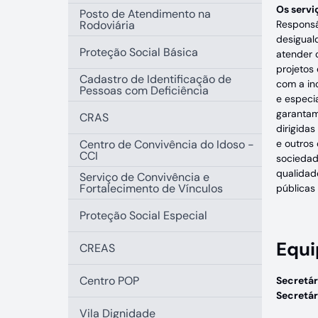
Os servi
Posto de Atendimento na
Rodoviária
Responsáv
desigual
Proteção Social Básica
atender c
projetos 
Cadastro de Identificação de
com a in
Pessoas com Deficiência
e especi
garantam
CRAS
dirigida
Centro de Convivência do Idoso -
e outros
CCI
sociedad
qualidad
Serviço de Convivência e
Fortalecimento de Vínculos
públicas 
Proteção Social Especial
Equi
CREAS
Centro POP
Secretár
Secretá
Vila Dignidade