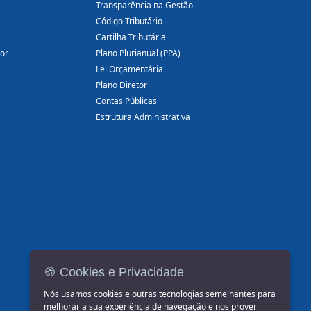
Transparência na Gestão
Código Tributário
Cartilha Tributária
dor
Plano Plurianual (PPA)
Lei Orçamentária
Plano Diretor
Contas Públicas
Estrutura Administrativa
🍪 Cookies e Privacidade
Nós usamos cookies e outras tecnologias semelhantes para
melhorar a sua experiência de navegação e nos prover