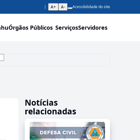
A+
A-
Acessibilidade do site
ahu
Órgãos Públicos
Serviços
Servidores
Notícias
relacionadas