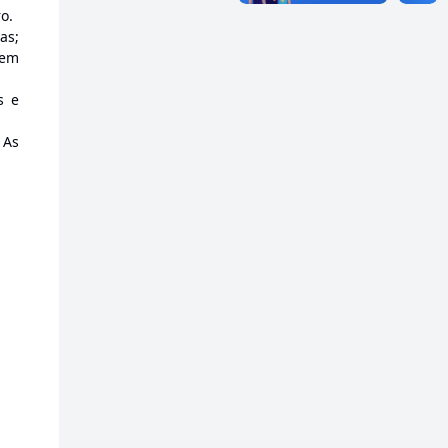
o.
as;
 em
s e
 As