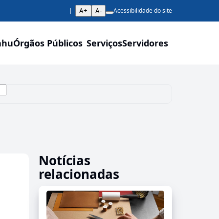
A+
A-
Acessibilidade do site
ahu
Órgãos Públicos
Serviços
Servidores
Notícias
relacionadas