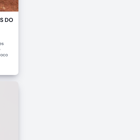
OS DO
es
o
foco