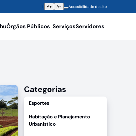
A+
A-
Acessibilidade do site
ahu
Órgãos Públicos
Serviços
Servidores
Categorias
Esportes
Habitação e Planejamento
Urbanístico