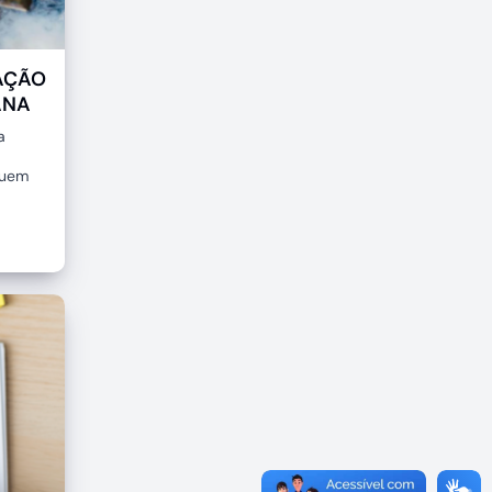
AÇÃO
ANA
a
guem