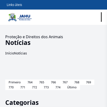
Links úteis
Proteção e Direitos dos Animais
Notícias
Início
Notícias
Primeiro
764
765
766
767
768
769
770
771
772
773
774
Último
Categorias