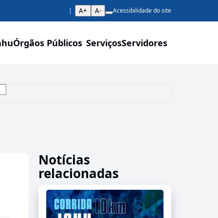
A+
A-
Acessibilidade do site
ahu
Órgãos Públicos
Serviços
Servidores
Notícias
relacionadas