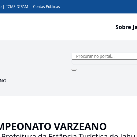
o
ICMS DIPAM
Contas Públicas
Sobre J
ANO
AMPEONATO VARZEANO
Prefeitura da Estância Turística de Jahu