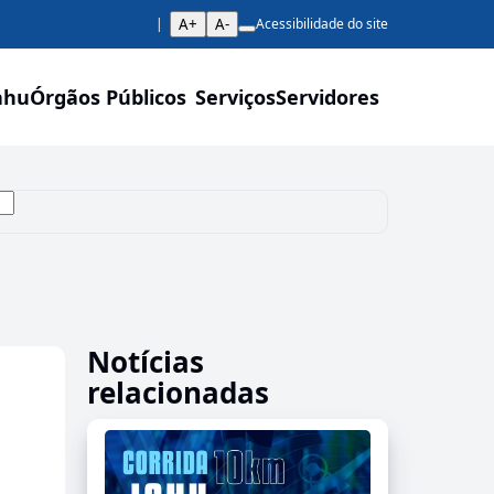
A+
A-
Acessibilidade do site
ahu
Órgãos Públicos
Serviços
Servidores
Notícias
relacionadas