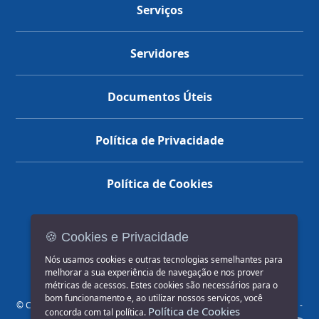
Serviços
Servidores
Documentos Úteis
Política de Privacidade
Política de Cookies
🍪 Cookies e Privacidade
(14) 3602-1777
Nós usamos cookies e outras tecnologias semelhantes para
melhorar a sua experiência de navegação e nos prover
métricas de acessos. Estes cookies são necessários para o
bom funcionamento e, ao utilizar nossos serviços, você
© COPYRIGHT 2026, Prefeitura Municipal de Jahu | Rua Paissandu, 444 -
Política de Cookies
concorda com tal política.
Centro CEP: 17201-900