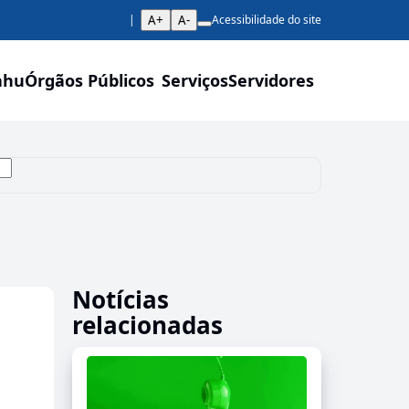
A+
A-
Acessibilidade do site
ahu
Órgãos Públicos
Serviços
Servidores
Notícias
relacionadas