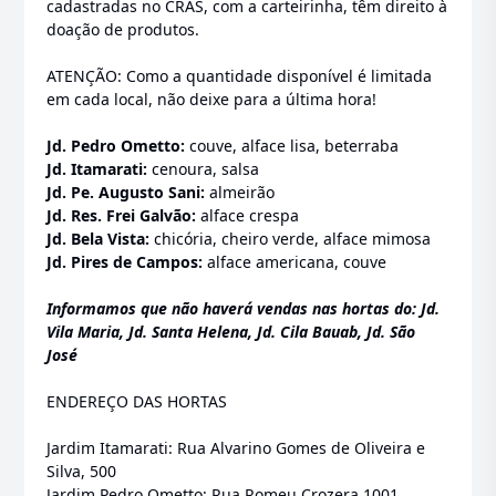
cadastradas no CRAS, com a carteirinha, têm direito à
doação de produtos.
ATENÇÃO: Como a quantidade disponível é limitada
em cada local, não deixe para a última hora!
Jd. Pedro Ometto:
couve, alface lisa, beterraba
Jd. Itamarati:
cenoura, salsa
Jd. Pe. Augusto Sani:
almeirão
Jd. Res. Frei Galvão:
alface crespa
Jd. Bela Vista:
chicória, cheiro verde, alface mimosa
Jd. Pires de Campos:
alface americana, couve
Informamos que não haverá vendas nas hortas do: Jd.
Vila Maria, Jd. Santa Helena, Jd. Cila Bauab, Jd. São
José
ENDEREÇO DAS HORTAS
Jardim Itamarati: Rua Alvarino Gomes de Oliveira e
Silva, 500
Jardim Pedro Ometto: Rua Romeu Crozera 1001