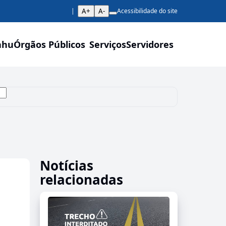
A+
A-
Acessibilidade do site
ahu
Órgãos Públicos
Serviços
Servidores
Notícias
relacionadas