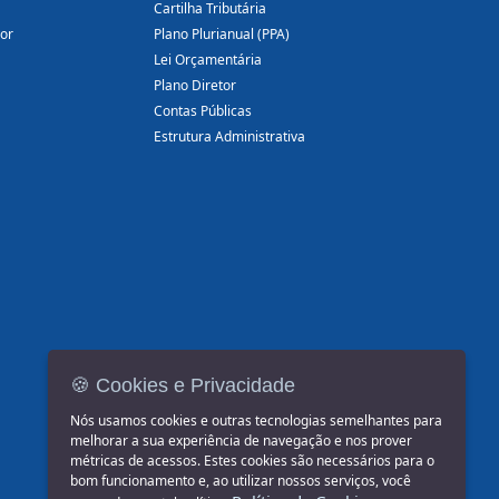
Cartilha Tributária
dor
Plano Plurianual (PPA)
Lei Orçamentária
Plano Diretor
Contas Públicas
Estrutura Administrativa
🍪 Cookies e Privacidade
Nós usamos cookies e outras tecnologias semelhantes para
melhorar a sua experiência de navegação e nos prover
métricas de acessos. Estes cookies são necessários para o
bom funcionamento e, ao utilizar nossos serviços, você