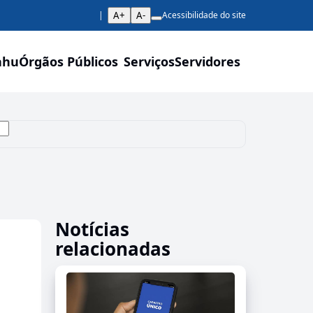
A+
A-
Acessibilidade do site
ahu
Órgãos Públicos
Serviços
Servidores
Notícias
relacionadas