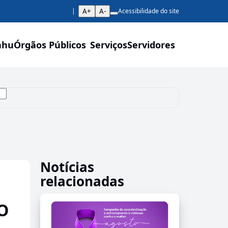
A+
A-
Acessibilidade do site
ahu
Órgãos Públicos
Serviços
Servidores
Notícias
relacionadas
O