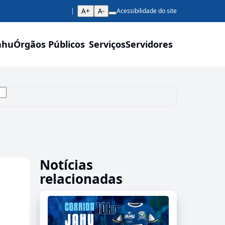
A+
A-
Acessibilidade do site
ahu
Órgãos Públicos
Serviços
Servidores
Notícias
relacionadas