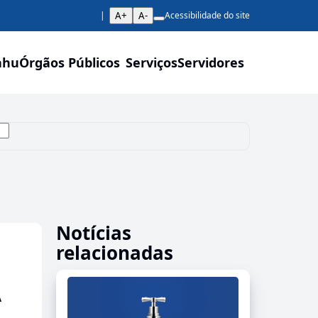
A+
A-
Acessibilidade do site
ahu
Órgãos Públicos
Serviços
Servidores
Notícias
relacionadas
A