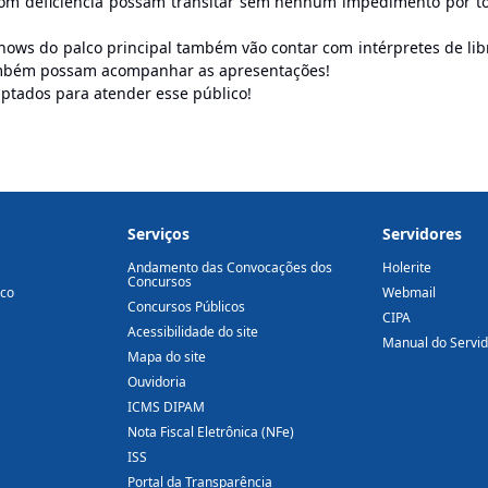
com deficiência possam transitar sem nenhum impedimento por t
 shows do palco principal também vão contar com intérpretes de lib
também possam acompanhar as apresentações!
tados para atender esse público!
Serviços
Servidores
Andamento das Convocações dos
Holerite
Concursos
ico
Webmail
Concursos Públicos
CIPA
Acessibilidade do site
Manual do Servi
Mapa do site
Ouvidoria
ICMS DIPAM
Nota Fiscal Eletrônica (NFe)
ISS
Portal da Transparência