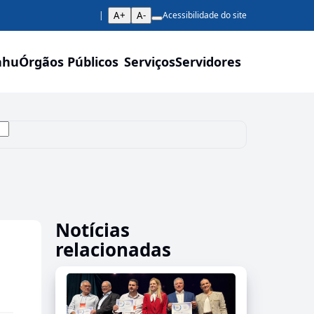
A+
A-
Acessibilidade do site
ahu
Órgãos Públicos
Serviços
Servidores
Notícias
relacionadas