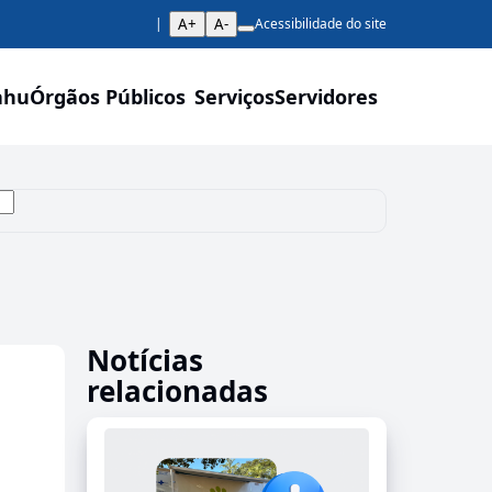
A+
A-
Acessibilidade do site
ahu
Órgãos Públicos
Serviços
Servidores
Notícias
relacionadas