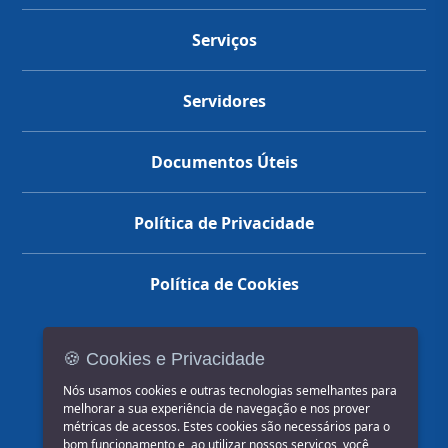
Serviços
Servidores
Documentos Úteis
Política de Privacidade
Política de Cookies
🍪 Cookies e Privacidade
(14) 3602-1777
Nós usamos cookies e outras tecnologias semelhantes para
melhorar a sua experiência de navegação e nos prover
métricas de acessos. Estes cookies são necessários para o
bom funcionamento e, ao utilizar nossos serviços, você