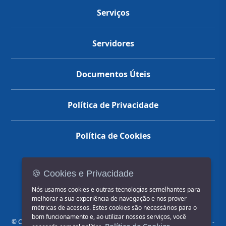
Serviços
Servidores
Documentos Úteis
Política de Privacidade
Política de Cookies
🍪 Cookies e Privacidade
(14) 3602-1777
Nós usamos cookies e outras tecnologias semelhantes para
melhorar a sua experiência de navegação e nos prover
métricas de acessos. Estes cookies são necessários para o
bom funcionamento e, ao utilizar nossos serviços, você
© COPYRIGHT 2026, Prefeitura Municipal de Jahu | Rua Paissandu, 444 -