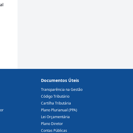
al
Documentos Úteis
Transparência na Gestão
Código Tributário
Cartilha Tributária
dor
Plano Plurianual (PPA)
Lei Orçamentária
Plano Diretor
Contas Públicas