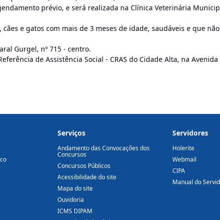
endamento prévio, e será realizada na Clínica Veterinária Municip
, cães e gatos com mais de 3 meses de idade, saudáveis e que não
ral Gurgel, nº 715 - centro.
eferência de Assistência Social - CRAS do Cidade Alta, na Avenida
Serviços
Servidores
Andamento das Convocações dos
Holerite
Concursos
ico
Webmail
Concursos Públicos
CIPA
Acessibilidade do site
Manual do Servi
Mapa do site
Ouvidoria
ICMS DIPAM