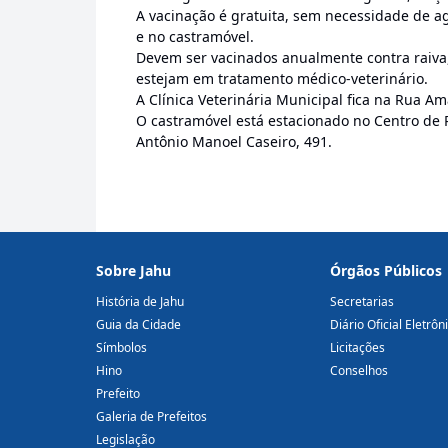
A vacinação é gratuita, sem necessidade de ag
e no castramóvel.
Devem ser vacinados anualmente contra raiva
estejam em tratamento médico-veterinário.
A Clínica Veterinária Municipal fica na Rua Ama
O castramóvel está estacionado no Centro de R
Antônio Manoel Caseiro, 491.
Sobre Jahu
Órgãos Públicos
História de Jahu
Secretarias
Guia da Cidade
Diário Oficial Eletrôn
Símbolos
Licitações
Hino
Conselhos
Prefeito
Galeria de Prefeitos
Legislação