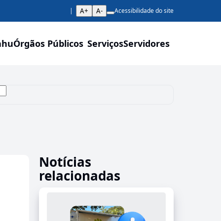
A+
A-
Acessibilidade do site
ahu
Órgãos Públicos
Serviços
Servidores
Notícias
relacionadas