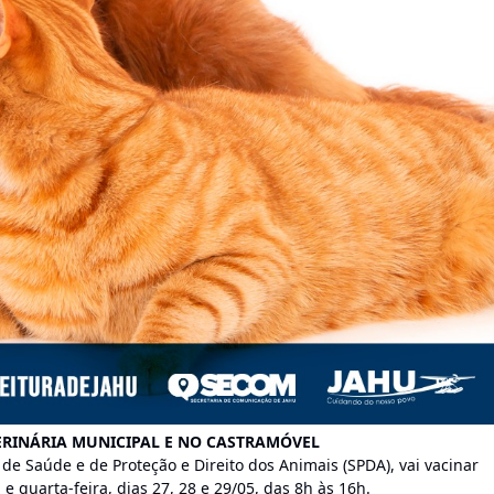
ERINÁRIA MUNICIPAL E NO CASTRAMÓVEL
 de Saúde e de Proteção e Direito dos Animais (SPDA), vai vacinar
e quarta-feira, dias 27, 28 e 29/05, das 8h às 16h.