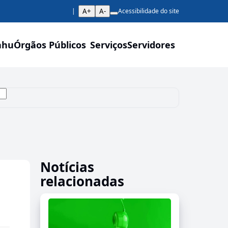
A+
A-
Acessibilidade do site
ahu
Órgãos Públicos
Serviços
Servidores
Notícias
relacionadas