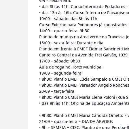
9/9 – sexta-feira:
• das 8h às 11h: Curso Interno de Podadores –
• das 13h às 16h: Curso Interno de Paisagismo
10/09 – sábado: das 8h às 11h
Curso Externo para Podadores já cadastrados 
14/09 – quarta-feira: 9h30
Plantio de mudas na área verde da Travessa J
16/09 – sexta-feira: Durante o dia
Plantio em frente à EMEF Eidmar Sancinetti 
Canteiro Central da Avenida Frei Galvão, 1039 
17/09 – sábado: 9h30
Aula de Yoga no Horto Municipal
19/09 – segunda-feira:
• 8h30: Plantio EMEF Lúcia Sampaio e CMEI Olar
• 9h30: Plantio EMEF Vereador Angelo Ronchesel
20/09 – terça-feira
• 8h30: Plantio CMEI Maria Elena Poloni (Rua S
• das 9h às 11h: Oficina de Educação Ambient
• 9h30: Plantio CMEI Maria Cândida Ometto Fra
21/09 – quarta-feira – DIA DA ÁRVORE:
• 9h – SEMEIA + CISC: Plantio de uma Peroba-