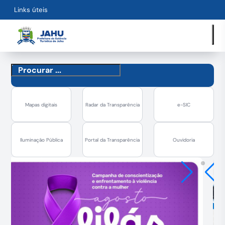
Links úteis
Mapas digitais
Radar da Transparência
e-SIC
Iluminação Pública
Portal da Transparência
Ouvidoria